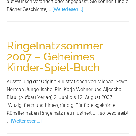
auf Wunsch verändert oder angepasst. Sie können für die
Infos
Fächer Geschichte, …
[Weiterlesen...]
zum
Plugin
Museumspädagogische
Veranstaltungen
Ringelnatzsommer
und
2007 – Geheimes
Projekte
Kinder-Spiel-Buch
Ausstellung der Original-Illustrationen von Michael Sowa,
Norman Junge, Isabel Pin, Katja Wehner und Aljoscha
Blau. (Aufbau-Verlag) 2. Juni bis 12. August 2007
"Witzig, frech und hintergründig: Fünf preisgekrönte
Künstler haben Ringelnatz neu illustriert ...", so beschreibt
Infos
…
[Weiterlesen...]
zum