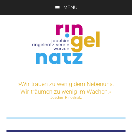
Skip
MENU
to
main
content
Joachim-
Veranstaltungen
und
Ringelnatz-
»Wir trauen zu wenig dem Nebenuns.
Projekte
Wir träumen zu wenig im Wachen.«
rund
Verein
Joachim Ringelnatz
um
das
e.V.
Ringelnatz-
Geburtshaus
in