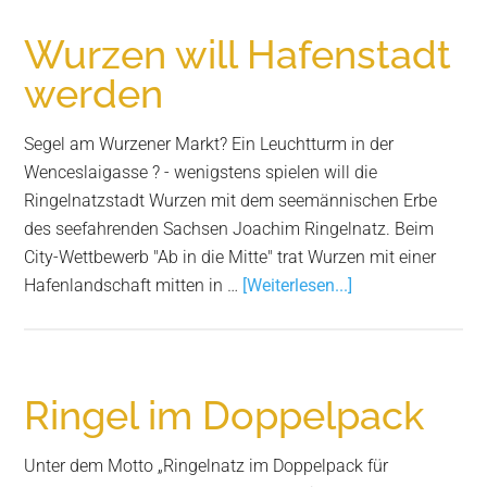
Das
Wunder
Wurzen will Hafenstadt
vom
werden
Crostigall
Segel am Wurzener Markt? Ein Leuchtturm in der
Wenceslaigasse ? - wenigstens spielen will die
Ringelnatzstadt Wurzen mit dem seemännischen Erbe
des seefahrenden Sachsen Joachim Ringelnatz. Beim
City-Wettbewerb "Ab in die Mitte" trat Wurzen mit einer
Infos
Hafenlandschaft mitten in …
[Weiterlesen...]
zum
Plugin
Wurzen
will
Ringel im Doppelpack
Hafenstadt
werden
Unter dem Motto „Ringelnatz im Doppelpack für