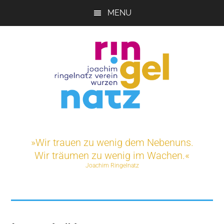
Skip
MENU
to
main
content
Joachim-
Veranstaltungen
und
Ringelnatz-
»Wir trauen zu wenig dem Nebenuns.
Projekte
Wir träumen zu wenig im Wachen.«
rund
Verein
Joachim Ringelnatz
um
das
e.V.
Ringelnatz-
Geburtshaus
in