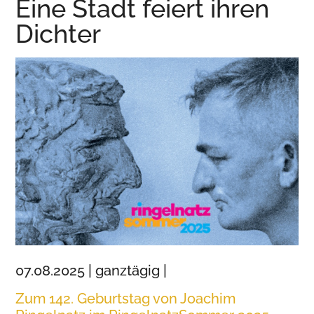
Eine Stadt feiert ihren
Wurzen
Dichter
07.08.2025 | ganztägig |
Zum 142. Geburtstag von Joachim