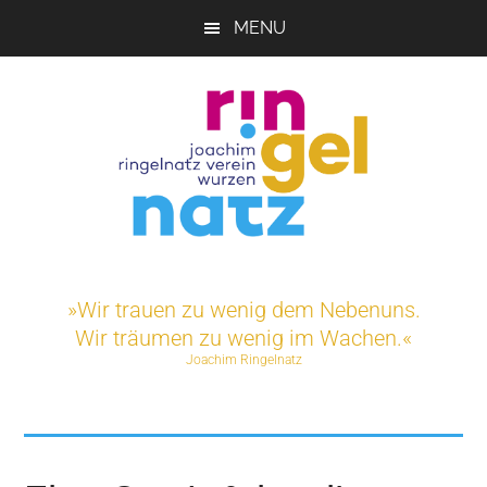
Skip
MENU
to
main
content
Joachim-
Veranstaltungen
und
Ringelnatz-
»Wir trauen zu wenig dem Nebenuns.
Projekte
Wir träumen zu wenig im Wachen.«
rund
Verein
Joachim Ringelnatz
um
das
e.V.
Ringelnatz-
Geburtshaus
in