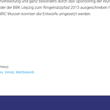
dtverwaltung und ganz besonders durch das Sponsoring der Wurz
der der BBK Leipzig zum Ringelnatzpfad 2013 ausgeschrieben ha
 WRC Wurzen konnten die Entwürfe umgesetzt werden.
(Hess)
iv
,
Verein
,
Wettbewerb