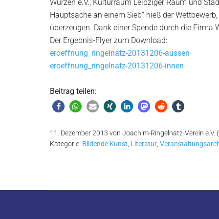
Wurzen e.V., Kulturraum Leipziger Raum und Sta
in
Hauptsache an einem Sieb“ hieß der Wettbewerb, 
Wurzen
überzeugen. Dank einer Spende durch die Firma
Der Ergebnis-Flyer zum Download:
eroeffnung_ringelnatz-20131206-aussen
eroeffnung_ringelnatz-20131206-innen
Beitrag teilen:
11. Dezember 2013
von
Joachim-Ringelnatz-Verein e.V. 
Kategorie:
Bildende Kunst
,
Literatur
,
Veranstaltungsarch