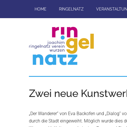
Skip
HOME
RINGELNATZ
VERANSTALTU
to
main
content
Joachim-
Veranstaltungen
und
Ringelnatz-
Projekte
Zwei neue Kunstwerk
rund
Verein
um
das
e.V.
„Der Wanderer“ von Eva Backofen und „Dialog“ 
Ringelnatz-
durch die Stadt eingeweiht. Möglich wurde dies 
Geburtshaus