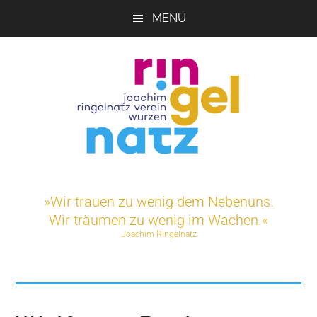
Skip
MENU
to
main
content
Joachim-
Veranstaltungen
und
Ringelnatz-
»Wir trauen zu wenig dem Nebenuns.
Projekte
Wir träumen zu wenig im Wachen.«
rund
Verein
Joachim Ringelnatz
um
das
e.V.
Ringelnatz-
Geburtshaus
in