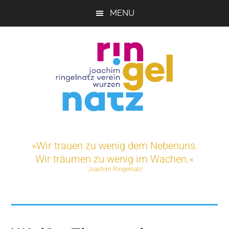
Skip
MENU
to
main
content
Joachim-
Veranstaltungen
und
Ringelnatz-
»Wir trauen zu wenig dem Nebenuns.
Projekte
Wir träumen zu wenig im Wachen.«
rund
Verein
Joachim Ringelnatz
um
das
e.V.
Ringelnatz-
Geburtshaus
in