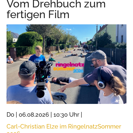
Vom Drehbuch zum
Wurzen
fertigen Film
Do | 06.08.2026 | 10:30 Uhr |
Carl-Christian Elze im RingelnatzSommer