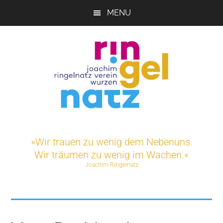
Skip
MENU
to
main
content
Joachim-
Veranstaltungen
und
Ringelnatz-
»Wir trauen zu wenig dem Nebenuns.
Projekte
Wir träumen zu wenig im Wachen.«
rund
Verein
Joachim Ringelnatz
um
das
e.V.
Ringelnatz-
Geburtshaus
in