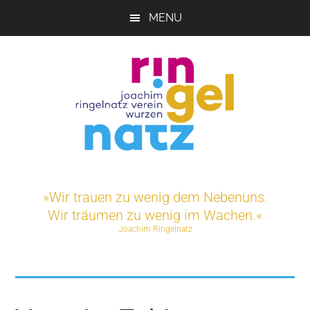
Skip
MENU
to
main
content
Joachim-
Veranstaltungen
und
Ringelnatz-
»Wir trauen zu wenig dem Nebenuns.
Projekte
Wir träumen zu wenig im Wachen.«
rund
Verein
Joachim Ringelnatz
um
das
e.V.
Ringelnatz-
Geburtshaus
in