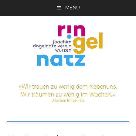
Skip
MENU
to
main
content
Joachim-
Veranstaltungen
und
Ringelnatz-
»Wir trauen zu wenig dem Nebenuns.
Projekte
Wir träumen zu wenig im Wachen.«
rund
Verein
Joachim Ringelnatz
um
das
e.V.
Ringelnatz-
Geburtshaus
in