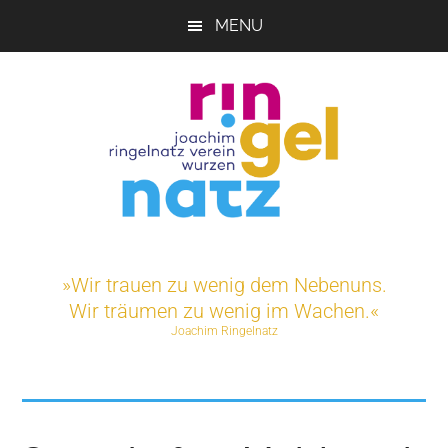
Skip
MENU
to
main
content
Joachim-
Veranstaltungen
und
Ringelnatz-
»Wir trauen zu wenig dem Nebenuns.
Projekte
Wir träumen zu wenig im Wachen.«
rund
Verein
Joachim Ringelnatz
um
das
e.V.
Ringelnatz-
Geburtshaus
in