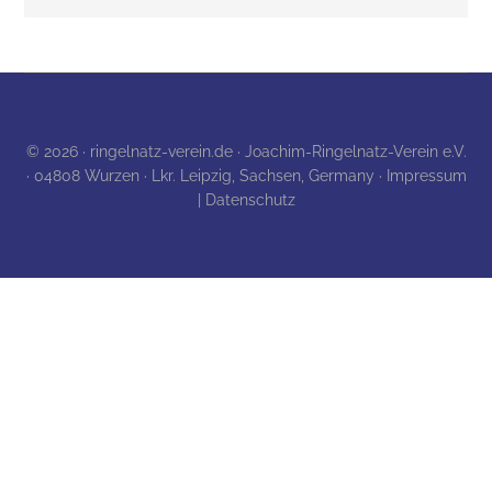
© 2026 · ringelnatz-verein.de · Joachim-Ringelnatz-Verein e.V.
· 04808 Wurzen · Lkr. Leipzig, Sachsen, Germany ·
Impressum
| Datenschutz