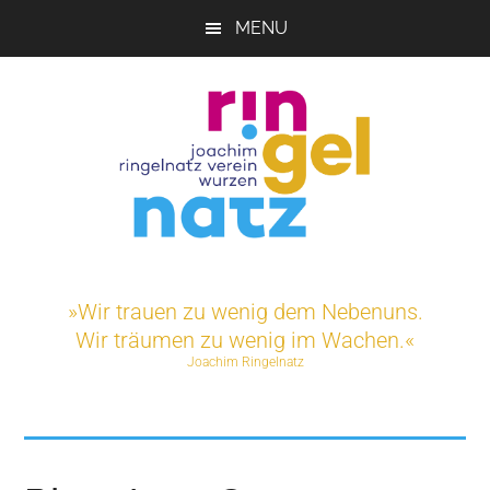
Skip
MENU
to
main
content
Joachim-
Veranstaltungen
und
Ringelnatz-
»Wir trauen zu wenig dem Nebenuns.
Projekte
Wir träumen zu wenig im Wachen.«
rund
Verein
Joachim Ringelnatz
um
das
e.V.
Ringelnatz-
Geburtshaus
in