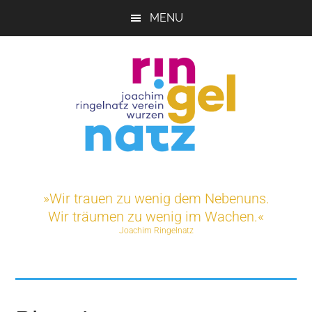
Skip
MENU
to
main
content
Joachim-
Veranstaltungen
und
Ringelnatz-
»Wir trauen zu wenig dem Nebenuns.
Projekte
Wir träumen zu wenig im Wachen.«
rund
Verein
Joachim Ringelnatz
um
das
e.V.
Ringelnatz-
Geburtshaus
in