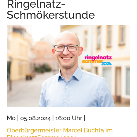
Ringelnatz-
Wurzen
Schmökerstunde
Mo | 05.08.2024 | 16:00 Uhr |
Oberbürgermeister Marcel Buchta im