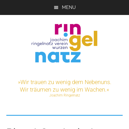
Skip
MENU
to
main
content
Joachim-
Veranstaltungen
und
Ringelnatz-
»Wir trauen zu wenig dem Nebenuns.
Projekte
Wir träumen zu wenig im Wachen.«
rund
Verein
Joachim Ringelnatz
um
das
e.V.
Ringelnatz-
Geburtshaus
in