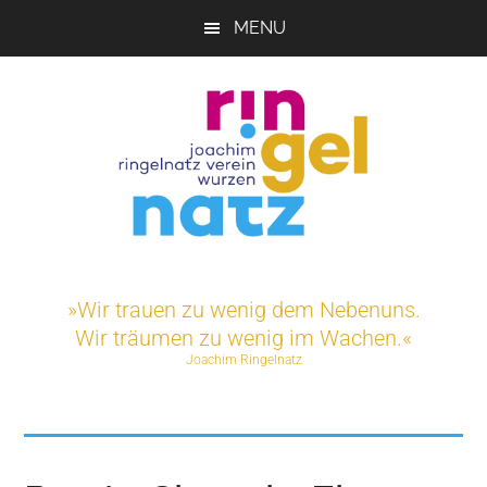
Skip
MENU
to
main
content
Joachim-
Veranstaltungen
und
Ringelnatz-
»Wir trauen zu wenig dem Nebenuns.
Projekte
Wir träumen zu wenig im Wachen.«
rund
Verein
Joachim Ringelnatz
um
das
e.V.
Ringelnatz-
Geburtshaus
in