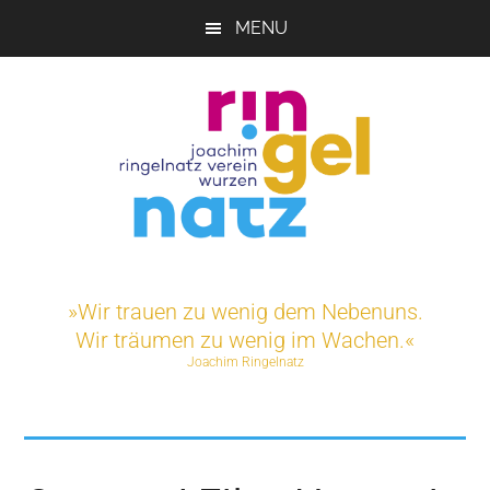
Skip
MENU
to
main
content
Joachim-
Veranstaltungen
und
Ringelnatz-
»Wir trauen zu wenig dem Nebenuns.
Projekte
Wir träumen zu wenig im Wachen.«
rund
Verein
Joachim Ringelnatz
um
das
e.V.
Ringelnatz-
Geburtshaus
in