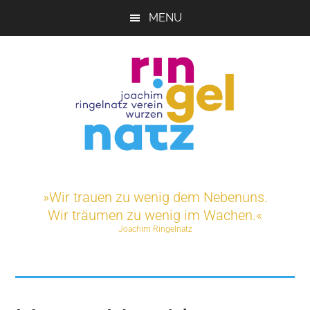
Skip
MENU
to
main
content
Joachim-
Veranstaltungen
und
Ringelnatz-
»Wir trauen zu wenig dem Nebenuns.
Projekte
Wir träumen zu wenig im Wachen.«
rund
Verein
Joachim Ringelnatz
um
das
e.V.
Ringelnatz-
Geburtshaus
in