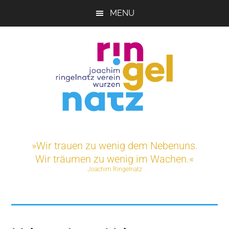
Skip
MENU
to
main
content
Joachim-
Veranstaltungen
und
Ringelnatz-
»Wir trauen zu wenig dem Nebenuns.
Projekte
Wir träumen zu wenig im Wachen.«
rund
Verein
Joachim Ringelnatz
um
das
e.V.
Ringelnatz-
Geburtshaus
in