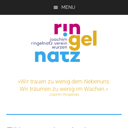
Skip
MENU
to
main
content
Joachim-
Veranstaltungen
und
Ringelnatz-
»Wir trauen zu wenig dem Nebenuns.
Projekte
Wir träumen zu wenig im Wachen.«
rund
Verein
Joachim Ringelnatz
um
das
e.V.
Ringelnatz-
Geburtshaus
in