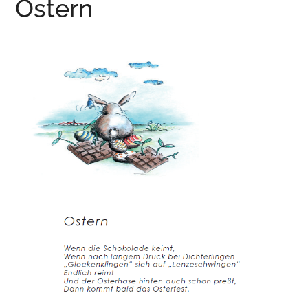
Ostern
Wurzen