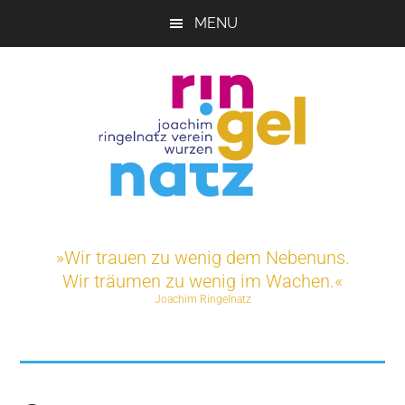
Skip
MENU
to
main
content
Joachim-
Veranstaltungen
und
Ringelnatz-
»Wir trauen zu wenig dem Nebenuns.
Projekte
Wir träumen zu wenig im Wachen.«
rund
Verein
Joachim Ringelnatz
um
das
e.V.
Ringelnatz-
Geburtshaus
in