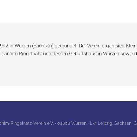
992 in Wurzen (Sachsen) gegründet. Der Verein organisiert Klein
 Joachim Ringelnatz und dessen Geburtshaus in Wurzen sowie d
achim-Ringelnatz-Verein e.V. · 04808 Wurzen · Lkr. Leipzig, Sachsen,