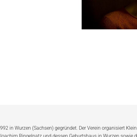
992 in Wurzen (Sachsen) gegründet. Der Verein organisiert Klein
 Joachim Ringelnatz und dessen Geburtshaus in Wurzen sowie d