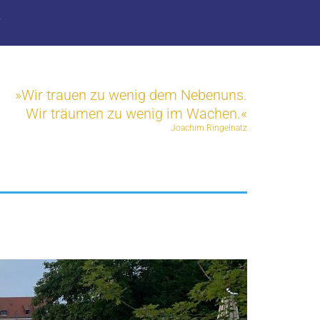
T
»Wir trauen zu wenig dem Nebenuns.
Wir träumen zu wenig im Wachen.«
Joachim Ringelnatz