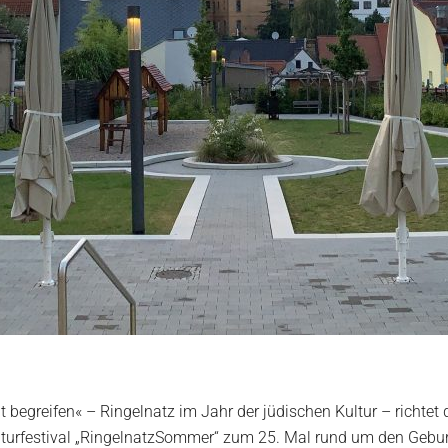
egreifen« – Ringelnatz im Jahr der jüdischen Kultur – richtet 
turfestival „RingelnatzSommer“ zum 25. Mal rund um den Gebur