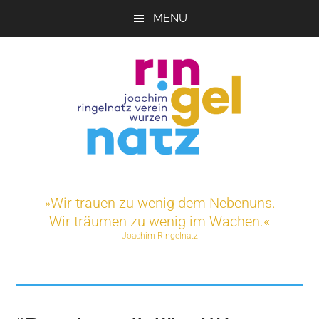
Skip
MENU
to
main
content
Joachim-
Veranstaltungen
und
Ringelnatz-
»Wir trauen zu wenig dem Nebenuns.
Projekte
Wir träumen zu wenig im Wachen.«
rund
Verein
Joachim Ringelnatz
um
das
e.V.
Ringelnatz-
Geburtshaus
in