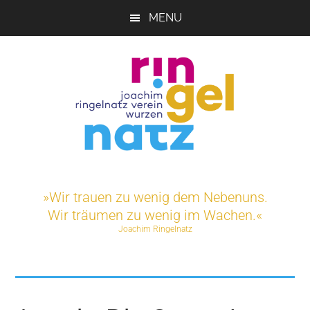
Skip
MENU
to
main
content
Joachim-
Veranstaltungen
und
Ringelnatz-
»Wir trauen zu wenig dem Nebenuns.
Projekte
Wir träumen zu wenig im Wachen.«
rund
Verein
Joachim Ringelnatz
um
das
e.V.
Ringelnatz-
Geburtshaus
in