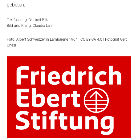
gebeten.
Textfassung: Norbert Eilts
Bild und Klang: Claudia Lahr
Foto: Albert Schweitzer in Lambarene 1964 | CC BY-SA 4.0 | Fotograf Gert
Chesi