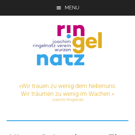
Skip
MENU
to
main
content
Joachim-
Veranstaltungen
und
Ringelnatz-
»Wir trauen zu wenig dem Nebenuns.
Projekte
Wir träumen zu wenig im Wachen.«
rund
Verein
Joachim Ringelnatz
um
das
e.V.
Ringelnatz-
Geburtshaus
in