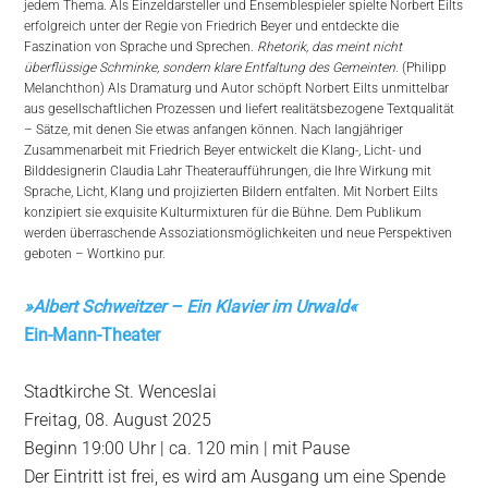
jedem Thema. Als Einzeldarsteller und Ensemblespieler spielte Norbert Eilts
erfolgreich unter der Regie von Friedrich Beyer und entdeckte die
Faszination von Sprache und Sprechen.
Rhetorik, das meint nicht
überflüssige Schminke, sondern klare Entfaltung des Gemeinten.
(Philipp
Melanchthon) Als Dramaturg und Autor schöpft Norbert Eilts unmittelbar
aus gesellschaftlichen Prozessen und liefert realitätsbezogene Textqualität
– Sätze, mit denen Sie etwas anfangen können. Nach langjähriger
Zusammenarbeit mit Friedrich Beyer entwickelt die Klang-, Licht- und
Bilddesignerin Claudia Lahr Theateraufführungen, die Ihre Wirkung mit
Sprache, Licht, Klang und projizierten Bildern entfalten. Mit Norbert Eilts
konzipiert sie exquisite Kulturmixturen für die Bühne. Dem Publikum
werden überraschende Assoziationsmöglichkeiten und neue Perspektiven
geboten – Wortkino pur.
»
Albert Schweitzer – Ein Klavier im Urwald
«
Ein-Mann-Theater
Stadtkirche St. Wenceslai
Freitag, 08. August 2025
Beginn 19:00 Uhr | ca. 120 min | mit Pause
Der Eintritt ist frei, es wird am Ausgang um eine Spende