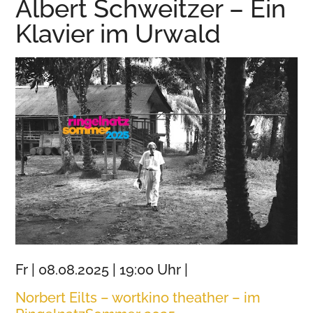
Albert Schweitzer – Ein
Wurzen
Klavier im Urwald
Fr | 08.08.2025 | 19:00 Uhr |
Norbert Eilts – wortkino theather – im