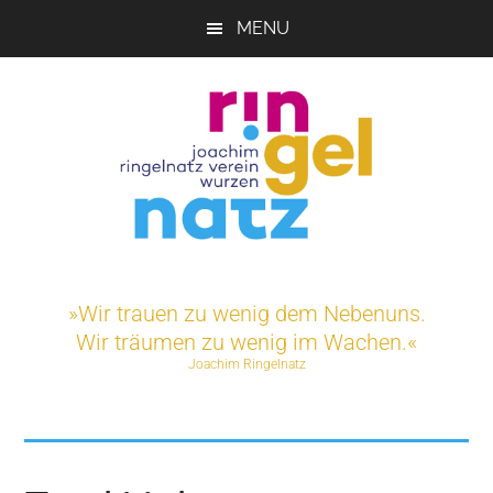
Skip
MENU
to
main
content
Joachim-
Veranstaltungen
und
Ringelnatz-
»Wir trauen zu wenig dem Nebenuns.
Projekte
Wir träumen zu wenig im Wachen.«
rund
Verein
Joachim Ringelnatz
um
das
e.V.
Ringelnatz-
Geburtshaus
in