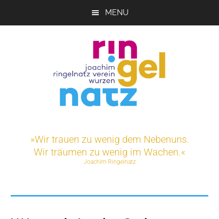
Skip
MENU
to
main
content
Joachim-
Veranstaltungen
und
Ringelnatz-
»Wir trauen zu wenig dem Nebenuns.
Projekte
Wir träumen zu wenig im Wachen.«
rund
Verein
Joachim Ringelnatz
um
das
e.V.
Ringelnatz-
Geburtshaus
in