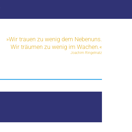
T
»Wir trauen zu wenig dem Nebenuns.
Wir träumen zu wenig im Wachen.«
Joachim Ringelnatz