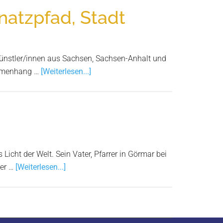
natzpfad, Stadt
e Künstler/innen aus Sachsen, Sachsen-Anhalt und
Infos
sammenhang …
[Weiterlesen...]
zum
Plugin
Wettbewerb
„Ich
bin
ein
icht der Welt. Sein Vater, Pfarrer in Görmar bei
Kind
Infos
der …
[Weiterlesen...]
geblieben“
zum
Ringelnatzpfad,
Plugin
Stadt
Der
Wurzen
Vater