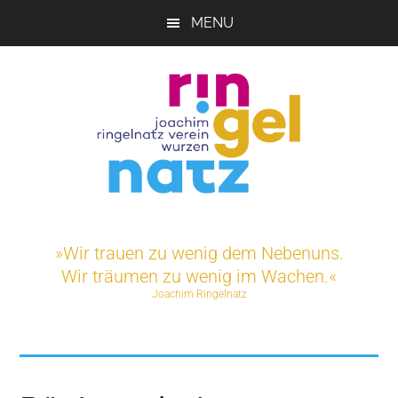
Skip
MENU
to
main
content
Joachim-
Veranstaltungen
und
Ringelnatz-
»Wir trauen zu wenig dem Nebenuns.
Projekte
Wir träumen zu wenig im Wachen.«
rund
Verein
Joachim Ringelnatz
um
das
e.V.
Ringelnatz-
Geburtshaus
in