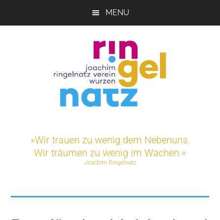
Skip
MENU
to
main
content
Joachim-
Veranstaltungen
und
Ringelnatz-
»Wir trauen zu wenig dem Nebenuns.
Projekte
Wir träumen zu wenig im Wachen.«
rund
Verein
Joachim Ringelnatz
um
das
e.V.
Ringelnatz-
Geburtshaus
in