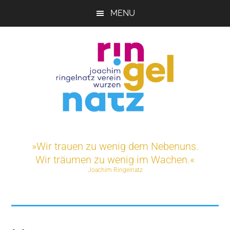
Skip
MENU
to
main
content
Joachim-
Veranstaltungen
und
Ringelnatz-
»Wir trauen zu wenig dem Nebenuns.
Projekte
Wir träumen zu wenig im Wachen.«
rund
Verein
Joachim Ringelnatz
um
das
e.V.
Ringelnatz-
Geburtshaus
in