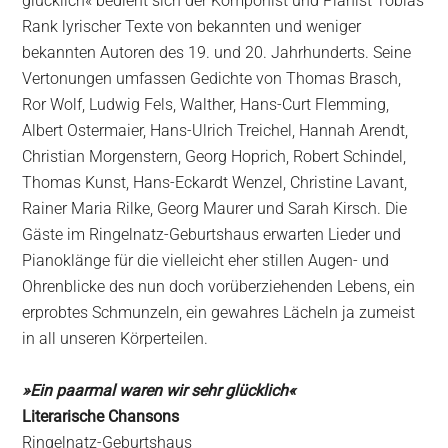
glücklich« bedient sich der Komponist und Pianist Tobias
Rank lyrischer Texte von bekannten und weniger
bekannten Autoren des 19. und 20. Jahrhunderts. Seine
Vertonungen umfassen Gedichte von Thomas Brasch,
Ror Wolf, Ludwig Fels, Walther, Hans-Curt Flemming,
Albert Ostermaier, Hans-Ulrich Treichel, Hannah Arendt,
Christian Morgenstern, Georg Hoprich, Robert Schindel,
Thomas Kunst, Hans-Eckardt Wenzel, Christine Lavant,
Rainer Maria Rilke, Georg Maurer und Sarah Kirsch. Die
Gäste im Ringelnatz-Geburtshaus erwarten Lieder und
Pianoklänge für die vielleicht eher stillen Augen- und
Ohrenblicke des nun doch vorüberziehenden Lebens, ein
erprobtes Schmunzeln, ein gewahres Lächeln ja zumeist
in all unseren Körperteilen.
»Ein paarmal waren wir sehr glücklich«
Literarische Chansons
Ringelnatz-Geburtshaus