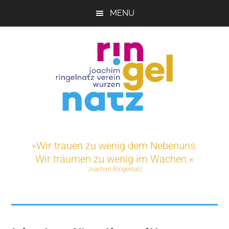
Skip
MENU
to
main
content
Joachim-
Veranstaltungen
und
Ringelnatz-
»Wir trauen zu wenig dem Nebenuns.
Projekte
Wir träumen zu wenig im Wachen.«
rund
Verein
Joachim Ringelnatz
um
das
e.V.
Ringelnatz-
Geburtshaus
in