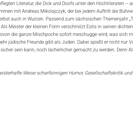
gten Literatur, die Dick und Doofs unter den Hochliteraten – au
men mit Andreas Mikolajczyk, der bei jedem Auftritt die Bühne m
m Herbst auch in Wurzen. Passend zum sächsischen Themenjahr „
Als Meister der kleinen Form verschmilzt Estis in seinen dicht
wovon die ganze Mischpoche sofort meschugge wird, was sich mit
ehr jüdische Freunde gibt als Juden. Dabei spießt er nicht nur V
r sicher sein kann, noch lächerlicher gemacht zu werden. Denn Al
isterhafte Weise scharfsinnigen Humor, Gesellschaftskritik und l