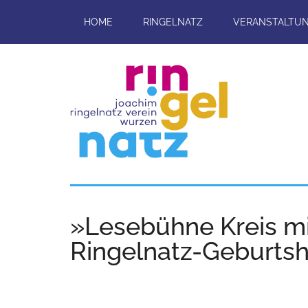
Skip
HOME
RINGELNATZ
VERANSTALTU
to
main
content
Joachim-
Veranstaltungen
und
Ringelnatz-
Projekte
»Lesebühne Kreis mit
rund
Verein
Ringelnatz-Geburtsh
um
das
e.V.
Ringelnatz-
Geburtshaus