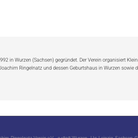
992 in Wurzen (Sachsen) gegründet. Der Verein organisiert Klein
 Joachim Ringelnatz und dessen Geburtshaus in Wurzen sowie d
achim-Ringelnatz-Verein e.V. · 04808 Wurzen · Lkr. Leipzig, Sachsen,