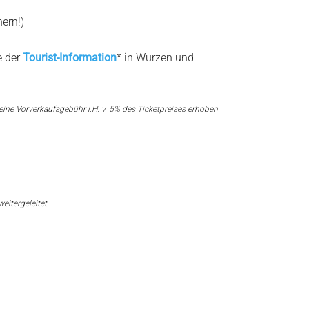
hern!)
e der
Tourist-Information
* in Wurzen und
ine Vorverkaufsgebühr i.H. v. 5% des Ticketpreises erhoben.
eitergeleitet.