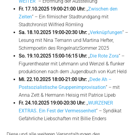
WEITER
“ – Eröffnung der Ausstellung
Fr. 17.10.2025 19:00-21:00 Uhr:
„
Zwischen den
Zeiten
“ – Ein filmischer Stadtrundgang mit
Stadtchronist Wilfried Römling
Sa. 18.10.2025 19:00-20:30 Uhr:
„
Verknüpfungen
“ –
Lesung mit Nina Temann und Martina Hefter,
Schirmpoetin des RingelnatzSommer 2025
So. 19.10.2025 15:00-16:15 Uhr:
„
Die Rote Zora
“ –
Figurentheater mit Lehmann und Wenzel & flunker
produktionen nach dem Jugendbuch von Kurt Held
Mi. 22.10.2025 18:00-21:00 Uhr:
„
Dede Ah –
Postsozialistische Gruppenimprovisation
“ – mit
Anna Zett & Hermann Heisig mit Patrice Lipeb
Fr. 24.10.2025 19:00-20:30 Uhr:
„
WURZENER
EXTRAS. Ein Fest der Vermessenheit
“ – Syndikat
Gefährliche Liebschaften mit Billie Enders
Diese und alle weiteren Veranstaltungen des