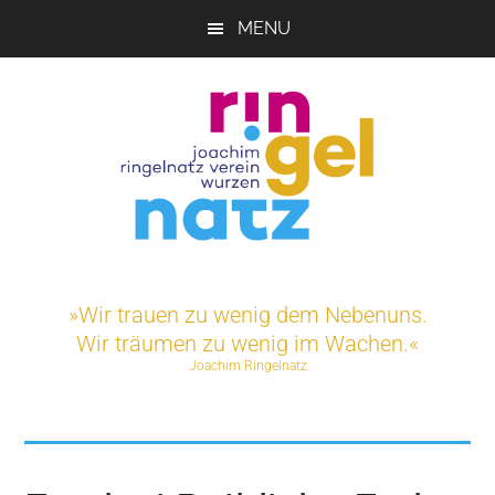
Skip
MENU
to
main
content
Joachim-
Veranstaltungen
und
Ringelnatz-
»Wir trauen zu wenig dem Nebenuns.
Projekte
Wir träumen zu wenig im Wachen.«
rund
Verein
Joachim Ringelnatz
um
das
e.V.
Ringelnatz-
Geburtshaus
in