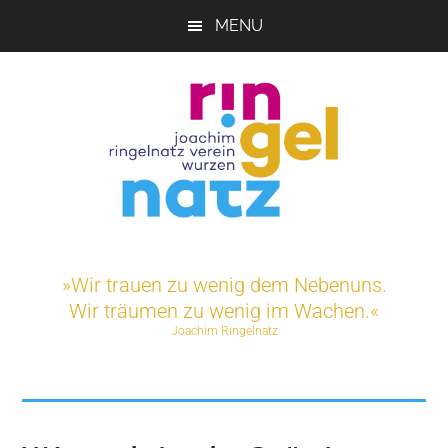
Skip
MENU
to
main
content
Joachim-
Veranstaltungen
und
Ringelnatz-
»Wir trauen zu wenig dem Nebenuns.
Projekte
Wir träumen zu wenig im Wachen.«
rund
Verein
Joachim Ringelnatz
um
das
e.V.
Ringelnatz-
Geburtshaus
in