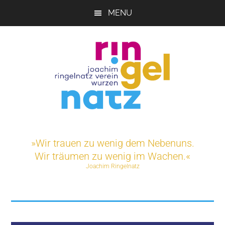
Skip
MENU
to
main
content
Joachim-
Veranstaltungen
und
Ringelnatz-
»Wir trauen zu wenig dem Nebenuns.
Projekte
Wir träumen zu wenig im Wachen.«
rund
Verein
Joachim Ringelnatz
um
das
e.V.
Ringelnatz-
Geburtshaus
in