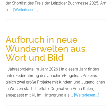
der Shortlist des Preis der Leipziger Buchmesse 2025. Am
Infos
5. …
[Weiterlesen...]
zum
Plugin
25.
RingelnatzSommer
Aufbruch in neue
startet
Wunderwelten aus
am
Wort und Bild
5.
August
mit
| Jahresprojekte im Jahr 2026 | In diesem Jahr finden
der
unter Federführung des Joachim-Ringelnatz-Vereins
Eröffnung
gleich zwei große Projekte mit Kindern und Jugendlichen
durch
in Wurzen statt. Titelfoto: Original von Anna Kaleri,
Schirmpoetin
Infos
angepasst mit KI, im Hintergrund als …
[Weiterlesen...]
Esther
zum
Dischereit
Plugin