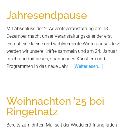
Aufbru
in
Jahresendpause
neue
Wunder
Mit Abschluss der 2. Adventsveranstaltung am 13.
aus
Dezember macht unser Veranstaltungskalender erst
Wort
einmal eine kleine und wohlverdiente Winterpause. Jetzt
und
werden wir unsere Kräfte sammeln und am 24. Januar
Bild
frisch und mit neuen, spannenden Künstlern und
Infos
Programmen in das neue Jahr …
[Weiterlesen...]
zum
Plugin
Jahresendpa
Weihnachten ’25 bei
Ringelnatz
Bereits zum dritten Mal seit der Wiedereröffnung laden