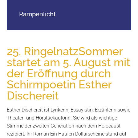
Wurzen
Rampenlicht
25. RingelnatzSommer
startet am 5. August mit
der Eröffnung durch
Schirmpoetin Esther
Dischereit
Esther Dischereit ist Lyrikerin, Essayistin, Erzählerin sowie
Theater- und Hörstückautorin. Sie wird als wichtige
Stimme der zweiten Generation nach dem Holocaust
rezipiert. Ihr Roman Ein Haufen Dollarscheine stand auf