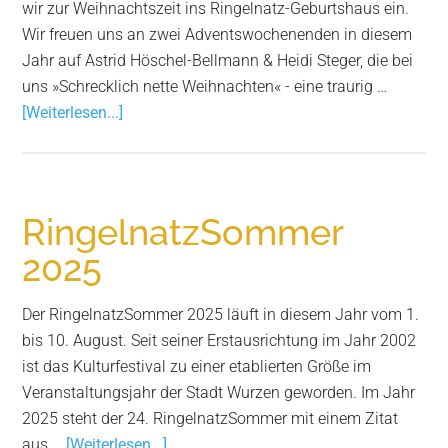
wir zur Weihnachtszeit ins Ringelnatz-Geburtshaus ein.
Wir freuen uns an zwei Adventswochenenden in diesem
Jahr auf Astrid Höschel-Bellmann & Heidi Steger, die bei
uns »Schrecklich nette Weihnachten« - eine traurig …
Infos
[Weiterlesen...]
zum
Plugin
Weihnachten
’25
RingelnatzSommer
bei
2025
Ringelnatz
Der RingelnatzSommer 2025 läuft in diesem Jahr vom 1.
bis 10. August. Seit seiner Erstausrichtung im Jahr 2002
ist das Kulturfestival zu einer etablierten Größe im
Veranstaltungsjahr der Stadt Wurzen geworden. Im Jahr
2025 steht der 24. RingelnatzSommer mit einem Zitat
Infos
aus …
[Weiterlesen...]