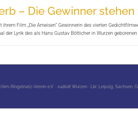
rb – Die Gewinner stehen 
t ihrem Film „Die Ameisen“ Gewinnerin des vierten Gedichtfilmwe
mal der Lyrik des als Hans Gustav Bötticher in Wurzen geborenen 
achim-Ringelnatz-Verein e.V. · 04808 Wurzen · Lkr. Leipzig, Sachsen,