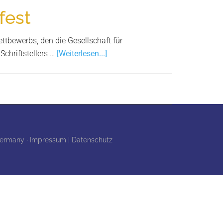
fest
ttbewerbs, den die Gesellschaft für
Infos
Schriftstellers …
[Weiterlesen...]
zum
Plugin
Gedichtfilmwettbewerb
–
Die
Gewinner
 Germany ·
Impressum | Datenschutz
stehen
fest