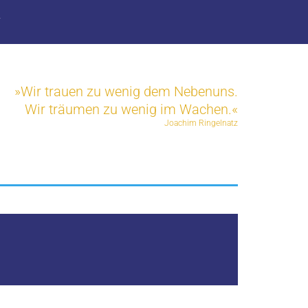
T
»Wir trauen zu wenig dem Nebenuns.
Wir träumen zu wenig im Wachen.«
Joachim Ringelnatz