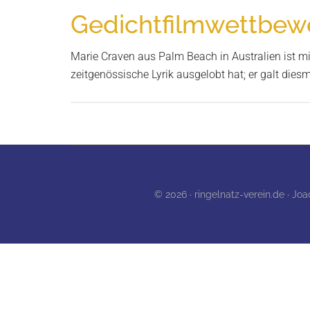
in
Gedichtfilmwettbewe
Wurzen
Marie Craven aus Palm Beach in Australien ist mi
zeitgenössische Lyrik ausgelobt hat; er galt dies
© 2026 · ringelnatz-verein.de · Jo