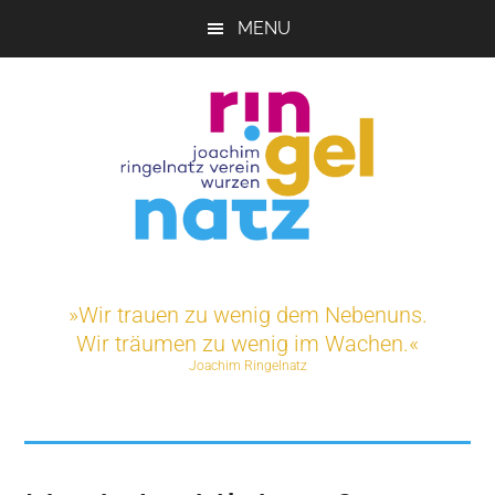
Skip
MENU
to
main
content
Joachim-
Veranstaltungen
und
Ringelnatz-
»Wir trauen zu wenig dem Nebenuns.
Projekte
Wir träumen zu wenig im Wachen.«
rund
Verein
Joachim Ringelnatz
um
das
e.V.
Ringelnatz-
Geburtshaus
in