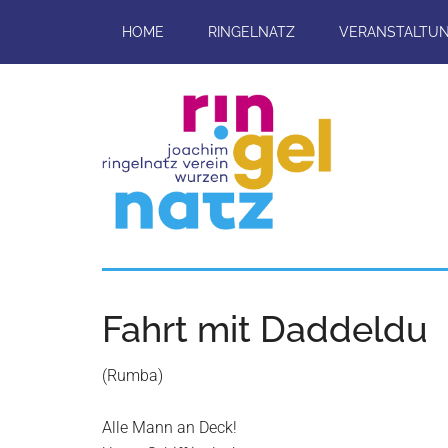
Skip
HOME
RINGELNATZ
VERANSTALTU
to
main
content
Joachim-
Veranstaltungen
und
Ringelnatz-
Projekte
Fahrt mit Daddeldu
rund
Verein
um
(Rumba)
das
e.V.
Ringelnatz-
Alle Mann an Deck!
Geburtshaus