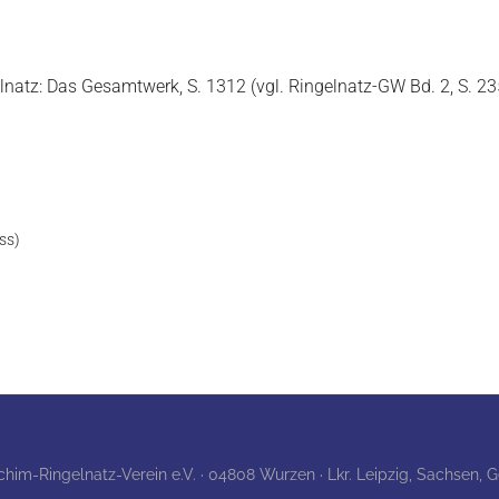
lnatz: Das Gesamtwerk, S. 1312 (vgl. Ringelnatz-GW Bd. 2, S. 2
ss)
achim-Ringelnatz-Verein e.V. · 04808 Wurzen · Lkr. Leipzig, Sachsen,