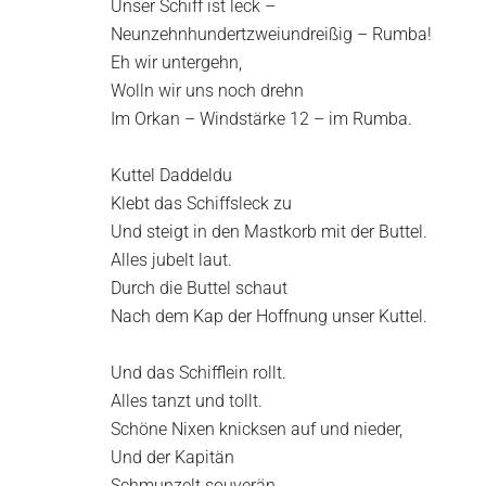
Unser Schiff ist leck –
in
Neunzehnhundertzweiundreißig – Rumba!
Wurzen
Eh wir untergehn,
Wolln wir uns noch drehn
Im Orkan – Windstärke 12 – im Rumba.
Kuttel Daddeldu
Klebt das Schiffsleck zu
Und steigt in den Mastkorb mit der Buttel.
Alles jubelt laut.
Durch die Buttel schaut
Nach dem Kap der Hoffnung unser Kuttel.
Und das Schifflein rollt.
Alles tanzt und tollt.
Schöne Nixen knicksen auf und nieder,
Und der Kapitän
Schmunzelt souverän.