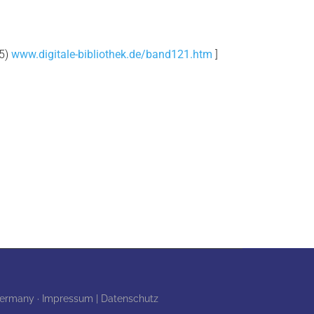
35)
www.digitale-bibliothek.de/band121.htm
]
 Germany ·
Impressum | Datenschutz